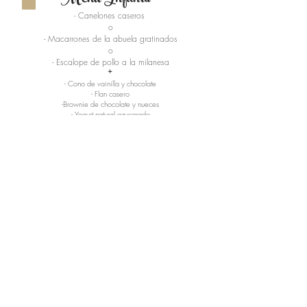
- Canelones caseros
16,00€
o
-
Macarrones de la abuela gratinados
o
+
- Escalope de pollo a la milanesa
- Cono de vainilla y chocolate
- Flan casero
-Brownie de chocolate y nueces
- Yogurt natural azucarado
12,00€
(iva incluido)
| Bebida no incluida |