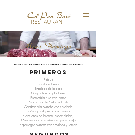
Cal Pau Baró
RESTAURANT
Menú Domingo
*mesas de grupos no se cobran por separado
primeros
Fideuá
Ensalada César
Ensalada de la casa
Gazpacho con picatostes
Ensaladilla rusa con jamón
Macarrons de l’avia gratinats
Gambas a la plancha con ensalada
Espárragos trigueros con romesco
Canelones de la casa (especialidad)
Macarrones con verduras y queso oveja
Espárragos blancos con ensalada y jamón
segundos