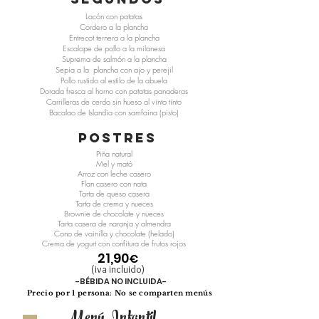
Lacón con patatas
Cordero a la plancha
Entrecot ternera a la plancha
Escalope de pollo a la milanesa
Suprema de salmón a la plancha
Sepia a la plancha con ajo y perejil
Pollo rustido al estilo de la abuela
Dorada fresca al horno con patatas panaderas
Carrilleras de cerdo sin hueso al vinto tinto
Bacalao de Islandia con samfaina (pisto)
SALSAS EXTRA: SUPLEMENTO 1,00€
postres
(MAHONESA/ALL I OLI)
Piña natural
Mel y mató
Arroz con leche casero
Flan casero con nata
Tarta de queso casera
Tarta de crema y nueces
Brownie de chocolate y nueces
Tarta casera de naranja y almendra
Cono de vainilla y chocolate (helado)
Crema de yogurt con confitura de frutos rojos
21,90
€
(iva incluido)
-BÉBIDA NO INCLUIDA-
Precio por 1 persona: No se comparten menús
Menú Infantil