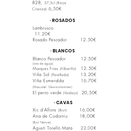
828,
37,5cl (Rioja
6,50
€
Crianza)
· ROSADOS
Lambrusco
11.20€
Rosado Pescador 12.50€
· BLANCOS
Blanco Pescador 12.50€
(vino de aguja)
12.50€
Marques Frias
(Albariño)
Viña Sol
13.20€
(Parellada)
Viña Esmeralda 16
.7
0€
(Moscatel, Gewürztraminer)
El perro verde
20,50€
(Verdejo)
· CAVAS
Xic d'Alfons
16,00€
(Brut)
Ana de Codorniu
18,00€
(Brut Nature)
Agustí Torelló Mata
22,00
€