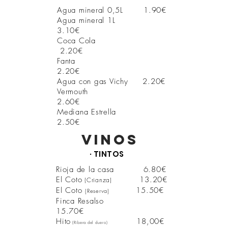
Agua mineral 0,5L 1.90€
Agua mineral 1L
3.10€
Coca Cola
2.20€
Fanta
2.20€
Agua con gas Vichy 2.20€
Vermouth
2.60€
Mediana Estrella
2.50€
vinos
· TINTOS
Rioja de la casa
6.80€
El Coto
13.20€
(Crianza
)
El Coto
15.50€
(Reserva)
Finca Resalso
15.70€
Hito
18,00€
(Ribera del duero)