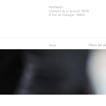
934786471
Carretera de la Bunyola 58-60
El Prat de Llobregat, 08820
Inicio
Menú del di